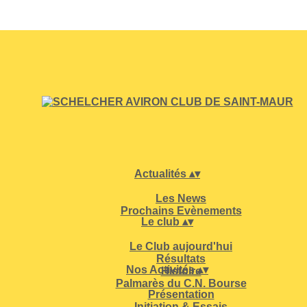
Actualités
▴
▾
Les News
Prochains Evènements
Le club
▴
▾
Le Club aujourd'hui
Résultats
Nos Activités
▴
▾
Histoire
Palmarès du C.N. Bourse
Présentation
Initiation & Essais