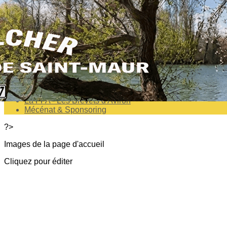
Exporter les lignes sélectionnées
Exporter toutes les colonnes
Exporter uniquement les colonnes affichées
Menu
<
>
Albums Photo
La FFA - Les Brevets d'Aviron
Mécénat & Sponsoring
?>
Images de la page d'accueil
Cliquez pour éditer