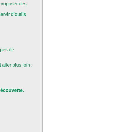
 proposer des
rvir d’outils
tapes de
ller plus loin :
 découverte.