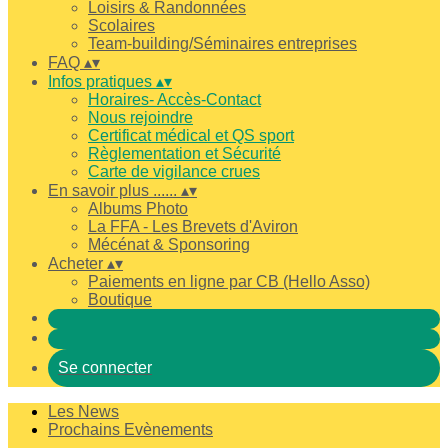
Loisirs & Randonnées
Scolaires
Team-building/Séminaires entreprises
FAQ
▴
▾
Infos pratiques
▴
▾
Horaires- Accès-Contact
Nous rejoindre
Certificat médical et QS sport
Règlementation et Sécurité
Carte de vigilance crues
En savoir plus ......
▴
▾
Albums Photo
La FFA - Les Brevets d'Aviron
Mécénat & Sponsoring
Acheter
▴
▾
Paiements en ligne par CB (Hello Asso)
Boutique
Se connecter
Les News
Prochains Evènements