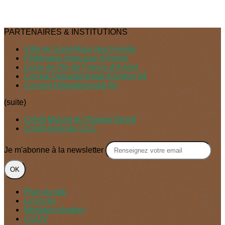
PARTENAIRES & INSTITUTIONS
Ville de Saint-Maur des Fossés
Fédération française d'Aviron
Ligue de l'Ile de France d'Aviron
Comité Départemental d'Aviron 94
Conseil Départemental 94
(suite)
Crédit Mutuel du Plateau Briard
Crédit Agricole I.D.F.
Je m'abonne à la newsletter
OK
Plan du site
Licences
Mentions légales
CGUV