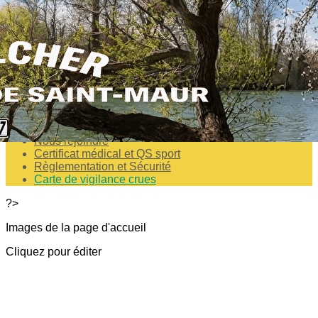
Exporter les lignes sélectionnées
Exporter toutes les colonnes
Exporter uniquement les colonnes affichées
Menu
<
>
Horaires- Accès-Contact
Nous rejoindre
Certificat médical et QS sport
Règlementation et Sécurité
Carte de vigilance crues
?>
Images de la page d'accueil
Cliquez pour éditer