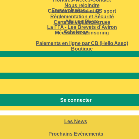
Nous rejoindre
En savoir plus ......
▴
▾
Certificat médical et QS sport
Règlementation et Sécurité
Albums Photo
Carte de vigilance crues
La FFA - Les Brevets d'Aviron
Acheter
▴
▾
Mécénat & Sponsoring
Paiements en ligne par CB (Hello Asso)
Boutique
Se connecter
Les News
Prochains Evènements