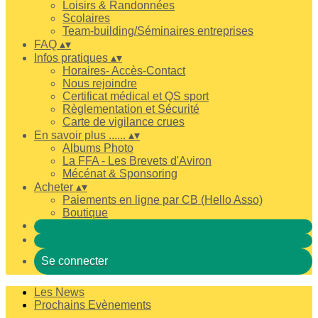
Loisirs & Randonnées
Scolaires
Team-building/Séminaires entreprises
FAQ
▴
▾
Infos pratiques
▴
▾
Horaires- Accès-Contact
Nous rejoindre
Certificat médical et QS sport
Règlementation et Sécurité
Carte de vigilance crues
En savoir plus ......
▴
▾
Albums Photo
La FFA - Les Brevets d'Aviron
Mécénat & Sponsoring
Acheter
▴
▾
Paiements en ligne par CB (Hello Asso)
Boutique
Se connecter
Les News
Prochains Evènements