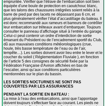
empruntée. Vérifier que l'étrave de l'embarcation soit bien
équipée d'une boule de protection en caoutchouc blanc,
que les talons des chaussures intégrées soient reliés à la
barre de pied par des lacets ne dépassant pas 6 cm, et
plus généralement vérifier l’état d’accastillage du bateau. Il
est donc recommandé aux rameurs et barreurs de contrôler
leur embarcation sur tréteaux avant d’embarquer. Toujours
consulter le panneau d'affichage situé à l'entrée du garage.
Celui-ci peut contenir un ordre d'interdiction de sortie
émanant du Président ou de l’encadrement sportif du Club,
dû aux mauvaises conditions météorologiques (crue,
houle, très basse température de l’eau ou de l’air,
tempête…). Les sorties doivent avoir lieu entre le lever et le
coucher du soleil ( Réglementation Fluviale ), en fonction
de l’article 5 des consignes de sécurité fixée par la
Fédération Française d'Aviron affichées en bas de
l’escalier, ainsi qu’aux conditions particulières
mentionnées sur le plan du bassin.
LES SORTIES NOCTURNES NE SONT PAS
COUVERTES PAR LES ASSURANCES
PENDANT LA SORTIE EN BATEAU :
La mise à l'eau des embarcations, ainsi que l'appontage
doivent toujours s'effectuer face au courant. Les pieds ne