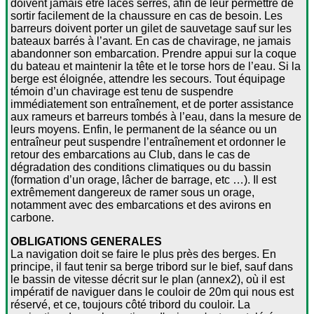
doivent jamais être lacés serrés, afin de leur permettre de
sortir facilement de la chaussure en cas de besoin. Les
barreurs doivent porter un gilet de sauvetage sauf sur les
bateaux barrés à l’avant. En cas de chavirage, ne jamais
abandonner son embarcation. Prendre appui sur la coque
du bateau et maintenir la tête et le torse hors de l’eau. Si la
berge est éloignée, attendre les secours. Tout équipage
témoin d’un chavirage est tenu de suspendre
immédiatement son entraînement, et de porter assistance
aux rameurs et barreurs tombés à l’eau, dans la mesure de
leurs moyens. Enfin, le permanent de la séance ou un
entraîneur peut suspendre l’entraînement et ordonner le
retour des embarcations au Club, dans le cas de
dégradation des conditions climatiques ou du bassin
(formation d’un orage, lâcher de barrage, etc …). Il est
extrêmement dangereux de ramer sous un orage,
notamment avec des embarcations et des avirons en
carbone.
OBLIGATIONS GENERALES
La navigation doit se faire le plus près des berges. En
principe, il faut tenir sa berge tribord sur le bief, sauf dans
le bassin de vitesse décrit sur le plan (annex2), où il est
impératif de naviguer dans le couloir de 20m qui nous est
réservé, et ce, toujours côté tribord du couloir. La