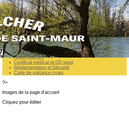
Exporter les lignes sélectionnées
Exporter toutes les colonnes
Exporter uniquement les colonnes affichées
Menu
<
>
Horaires- Accès-Contact
Nous rejoindre
Certificat médical et QS sport
Règlementation et Sécurité
Carte de vigilance crues
?>
Images de la page d'accueil
Cliquez pour éditer