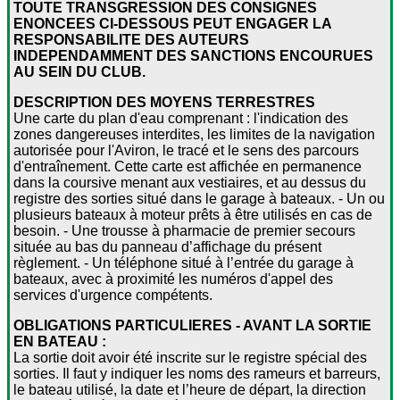
TOUTE TRANSGRESSION DES CONSIGNES
ENONCEES CI-DESSOUS PEUT ENGAGER LA
RESPONSABILITE DES AUTEURS
INDEPENDAMMENT DES SANCTIONS ENCOURUES
AU SEIN DU CLUB.
DESCRIPTION DES MOYENS TERRESTRES
Une carte du plan d'eau comprenant : l'indication des
zones dangereuses interdites, les limites de la navigation
autorisée pour l'Aviron, le tracé et le sens des parcours
d'entraînement. Cette carte est affichée en permanence
dans la coursive menant aux vestiaires, et au dessus du
registre des sorties situé dans le garage à bateaux. - Un ou
plusieurs bateaux à moteur prêts à être utilisés en cas de
besoin. - Une trousse à pharmacie de premier secours
située au bas du panneau d’affichage du présent
règlement. - Un téléphone situé à l’entrée du garage à
bateaux, avec à proximité les numéros d'appel des
services d'urgence compétents.
OBLIGATIONS PARTICULIERES - AVANT LA SORTIE
EN BATEAU :
La sortie doit avoir été inscrite sur le registre spécial des
sorties. Il faut y indiquer les noms des rameurs et barreurs,
le bateau utilisé, la date et l’heure de départ, la direction