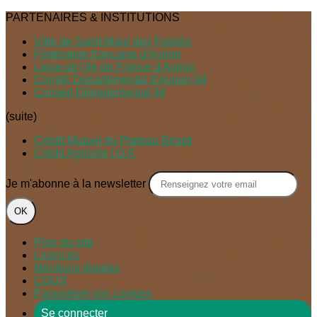
PARTENAIRES & INSTITUTIONS
Ville de Saint-Maur des Fossés
Fédération française d'Aviron
Ligue de l'Ile de France d'Aviron
Comité Départemental d'Aviron 94
Conseil Départemental 94
(suite)
Crédit Mutuel du Plateau Briard
Crédit Agricole I.D.F.
Je m'abonne à la newsletter
OK
Plan du site
Licences
Mentions légales
CGUV
Paramétrer vos cookies
Se connecter