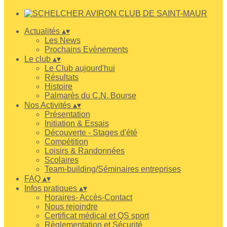
Actualités
▴
▾
Les News
Prochains Evènements
Le club
▴
▾
Le Club aujourd'hui
Résultats
Histoire
Palmarès du C.N. Bourse
Nos Activités
▴
▾
Présentation
Initiation & Essais
Découverte - Stages d'été
Compétition
Loisirs & Randonnées
Scolaires
Team-building/Séminaires entreprises
FAQ
▴
▾
Infos pratiques
▴
▾
Horaires- Accès-Contact
Nous rejoindre
Certificat médical et QS sport
Règlementation et Sécurité