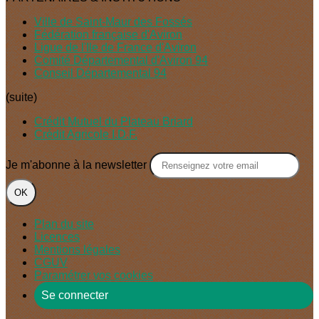
Ville de Saint-Maur des Fossés
Fédération française d'Aviron
Ligue de l'Ile de France d'Aviron
Comité Départemental d'Aviron 94
Conseil Départemental 94
(suite)
Crédit Mutuel du Plateau Briard
Crédit Agricole I.D.F.
Je m'abonne à la newsletter
OK
Plan du site
Licences
Mentions légales
CGUV
Paramétrer vos cookies
Se connecter