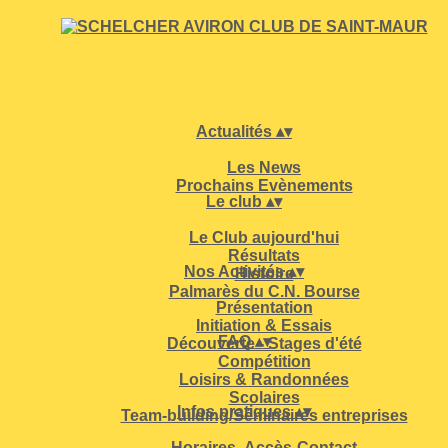
Actualités
▴
▾
Les News
Prochains Evènements
Le club
▴
▾
Le Club aujourd'hui
Résultats
Nos Activités
▴
▾
Histoire
Palmarès du C.N. Bourse
Présentation
Initiation & Essais
FAQ
▴
▾
Découverte - Stages d'été
Compétition
Loisirs & Randonnées
Scolaires
Infos pratiques
▴
▾
Team-building/Séminaires entreprises
Horaires- Accès-Contact