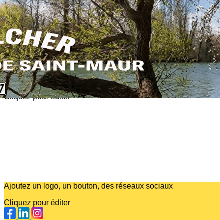
Exporter les lignes sélectionnées
Exporter toutes les colonnes
Exporter uniquement les colonnes affichées
Menu
?>
Images de la page d'accueil
Cliquez pour éditer
Ajoutez un logo, un bouton, des réseaux sociaux
Cliquez pour éditer