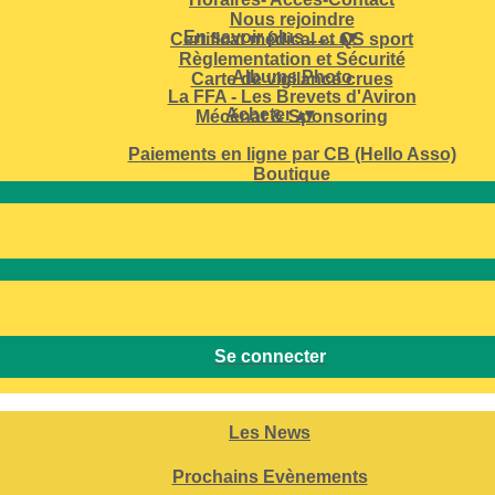
Nous rejoindre
En savoir plus ......
▴
▾
Certificat médical et QS sport
Règlementation et Sécurité
Albums Photo
Carte de vigilance crues
La FFA - Les Brevets d'Aviron
Acheter
▴
▾
Mécénat & Sponsoring
Paiements en ligne par CB (Hello Asso)
Boutique
Se connecter
Les News
Prochains Evènements