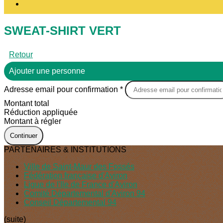
SWEAT-SHIRT VERT
Retour
Ajouter une personne
Adresse email pour confirmation *
Montant total
Réduction appliquée
Montant à régler
Continuer
PARTENAIRES & INSTITUTIONS
Ville de Saint-Maur des Fossés
Fédération française d'Aviron
Ligue de l'Ile de France d'Aviron
Comité Départemental d'Aviron 94
Conseil Départemental 94
(suite)