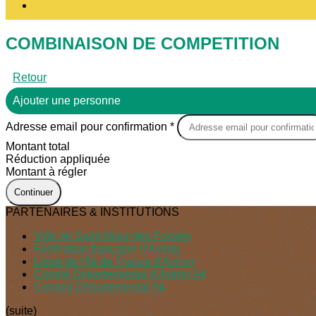
COMBINAISON DE COMPETITION
Retour
Ajouter une personne
Adresse email pour confirmation *
Montant total
Réduction appliquée
Montant à régler
Continuer
PARTENAIRES & INSTITUTIONS
Ville de Saint-Maur des Fossés
Fédération française d'Aviron
Ligue de l'Ile de France d'Aviron
Comité Départemental d'Aviron 94
Conseil Départemental 94
(suite)