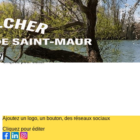
Exporter les lignes sélectionnées
Exporter toutes les colonnes
Exporter uniquement les colonnes affichées
Menu
?>
Images de la page d'accueil
Cliquez pour éditer
Ajoutez un logo, un bouton, des réseaux sociaux
Cliquez pour éditer