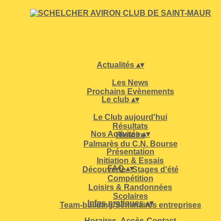
Actualités
▴
▾
Les News
Prochains Evènements
Le club
▴
▾
Le Club aujourd'hui
Résultats
Nos Activités
▴
▾
Histoire
Palmarès du C.N. Bourse
Présentation
Initiation & Essais
FAQ
▴
▾
Découverte - Stages d'été
Compétition
Loisirs & Randonnées
Scolaires
Infos pratiques
▴
▾
Team-building/Séminaires entreprises
Horaires- Accès-Contact