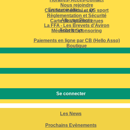
Nous rejoindre
En savoir plus ......
▴
▾
Certificat médical et QS sport
Règlementation et Sécurité
Albums Photo
Carte de vigilance crues
La FFA - Les Brevets d'Aviron
Acheter
▴
▾
Mécénat & Sponsoring
Paiements en ligne par CB (Hello Asso)
Boutique
Se connecter
Les News
Prochains Evènements