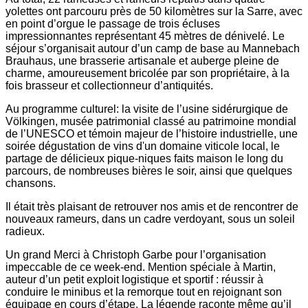
yolettes ont parcouru près de 50 kilomètres sur la Sarre, avec
en point d’orgue le passage de trois écluses
impressionnantes représentant 45 mètres de dénivelé. Le
séjour s’organisait autour d’un camp de base au Mannebach
Brauhaus, une brasserie artisanale et auberge pleine de
charme, amoureusement bricolée par son propriétaire, à la
fois brasseur et collectionneur d’antiquités.
Au programme culturel: la visite de l’usine sidérurgique de
Völkingen, musée patrimonial classé au patrimoine mondial
de l’UNESCO et témoin majeur de l’histoire industrielle, une
soirée dégustation de vins d'un domaine viticole local, le
partage de délicieux pique-niques faits maison le long du
parcours, de nombreuses bières le soir, ainsi que quelques
chansons.
Il était très plaisant de retrouver nos amis et de rencontrer de
nouveaux rameurs, dans un cadre verdoyant, sous un soleil
radieux.
Un grand Merci à Christoph Garbe pour l’organisation
impeccable de ce week-end. Mention spéciale à Martin,
auteur d’un petit exploit logistique et sportif : réussir à
conduire le minibus et la remorque tout en rejoignant son
équipage en cours d’étape. La légende raconte même qu’il