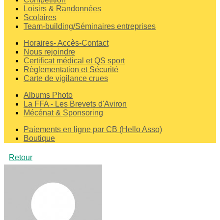
Loisirs & Randonnées
Scolaires
Team-building/Séminaires entreprises
Horaires- Accès-Contact
Nous rejoindre
Certificat médical et QS sport
Règlementation et Sécurité
Carte de vigilance crues
Albums Photo
La FFA - Les Brevets d'Aviron
Mécénat & Sponsoring
Paiements en ligne par CB (Hello Asso)
Boutique
Retour