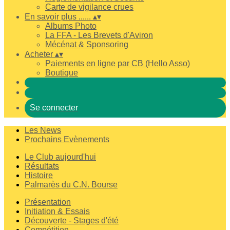
Carte de vigilance crues
En savoir plus ......
▴
▾
Albums Photo
La FFA - Les Brevets d'Aviron
Mécénat & Sponsoring
Acheter
▴
▾
Paiements en ligne par CB (Hello Asso)
Boutique
Se connecter
Les News
Prochains Evènements
Le Club aujourd'hui
Résultats
Histoire
Palmarès du C.N. Bourse
Présentation
Initiation & Essais
Découverte - Stages d'été
Compétition