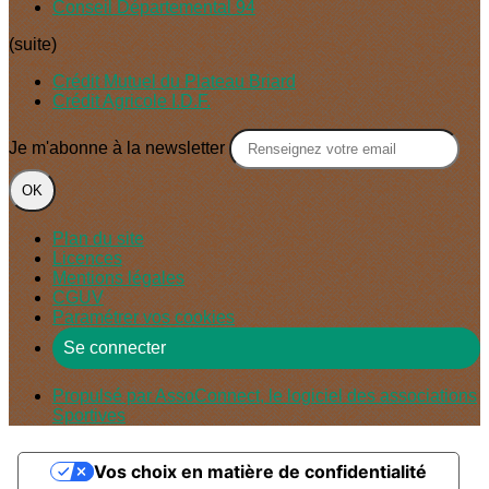
Conseil Départemental 94
(suite)
Crédit Mutuel du Plateau Briard
Crédit Agricole I.D.F.
Je m'abonne à la newsletter
OK
Plan du site
Licences
Mentions légales
CGUV
Paramétrer vos cookies
Se connecter
Propulsé par AssoConnect, le logiciel des associations
Sportives
Vos choix en matière de confidentialité