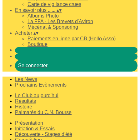
Carte de vigilance crues
En savoir plus ......
▴
▾
Albums Photo
La FFA - Les Brevets d'Aviron
Mécénat & Sponsoring
Acheter
▴
▾
Paiements en ligne par CB (Hello Asso)
Boutique
Se connecter
Les News
Prochains Evènements
Le Club aujourd'hui
Résultats
Histoire
Palmarès du C.N. Bourse
Présentation
Initiation & Essais
Découverte - Stages d'été
Compétition