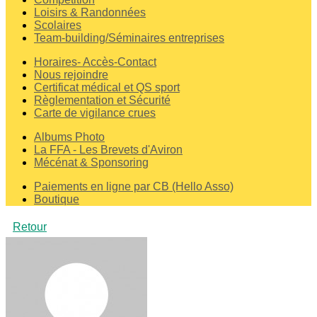
Loisirs & Randonnées
Scolaires
Team-building/Séminaires entreprises
Horaires- Accès-Contact
Nous rejoindre
Certificat médical et QS sport
Règlementation et Sécurité
Carte de vigilance crues
Albums Photo
La FFA - Les Brevets d'Aviron
Mécénat & Sponsoring
Paiements en ligne par CB (Hello Asso)
Boutique
Retour