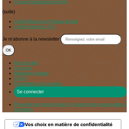
Conseil Départemental 94
(suite)
Crédit Mutuel du Plateau Briard
Crédit Agricole I.D.F.
Je m'abonne à la newsletter
OK
Plan du site
Licences
Mentions légales
CGUV
Paramétrer vos cookies
Se connecter
Propulsé par AssoConnect, le logiciel des associations
Sportives
Vos choix en matière de confidentialité