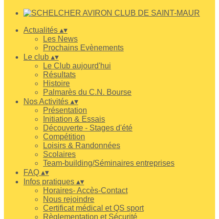
Actualités
▴
▾
Les News
Prochains Evènements
Le club
▴
▾
Le Club aujourd'hui
Résultats
Histoire
Palmarès du C.N. Bourse
Nos Activités
▴
▾
Présentation
Initiation & Essais
Découverte - Stages d'été
Compétition
Loisirs & Randonnées
Scolaires
Team-building/Séminaires entreprises
FAQ
▴
▾
Infos pratiques
▴
▾
Horaires- Accès-Contact
Nous rejoindre
Certificat médical et QS sport
Règlementation et Sécurité