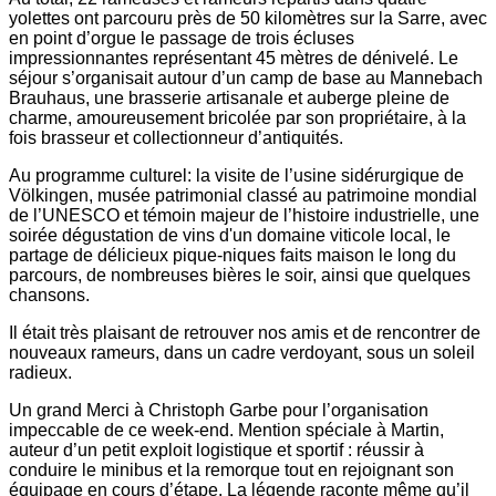
yolettes ont parcouru près de 50 kilomètres sur la Sarre, avec
en point d’orgue le passage de trois écluses
impressionnantes représentant 45 mètres de dénivelé. Le
séjour s’organisait autour d’un camp de base au Mannebach
Brauhaus, une brasserie artisanale et auberge pleine de
charme, amoureusement bricolée par son propriétaire, à la
fois brasseur et collectionneur d’antiquités.
Au programme culturel: la visite de l’usine sidérurgique de
Völkingen, musée patrimonial classé au patrimoine mondial
de l’UNESCO et témoin majeur de l’histoire industrielle, une
soirée dégustation de vins d'un domaine viticole local, le
partage de délicieux pique-niques faits maison le long du
parcours, de nombreuses bières le soir, ainsi que quelques
chansons.
Il était très plaisant de retrouver nos amis et de rencontrer de
nouveaux rameurs, dans un cadre verdoyant, sous un soleil
radieux.
Un grand Merci à Christoph Garbe pour l’organisation
impeccable de ce week-end. Mention spéciale à Martin,
auteur d’un petit exploit logistique et sportif : réussir à
conduire le minibus et la remorque tout en rejoignant son
équipage en cours d’étape. La légende raconte même qu’il