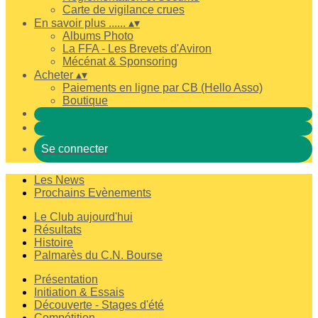
Carte de vigilance crues
En savoir plus ......
▴
▾
Albums Photo
La FFA - Les Brevets d'Aviron
Mécénat & Sponsoring
Acheter
▴
▾
Paiements en ligne par CB (Hello Asso)
Boutique
Se connecter
Les News
Prochains Evènements
Le Club aujourd'hui
Résultats
Histoire
Palmarès du C.N. Bourse
Présentation
Initiation & Essais
Découverte - Stages d'été
Compétition