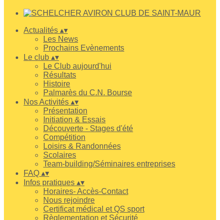
Actualités
▴
▾
Les News
Prochains Evènements
Le club
▴
▾
Le Club aujourd'hui
Résultats
Histoire
Palmarès du C.N. Bourse
Nos Activités
▴
▾
Présentation
Initiation & Essais
Découverte - Stages d'été
Compétition
Loisirs & Randonnées
Scolaires
Team-building/Séminaires entreprises
FAQ
▴
▾
Infos pratiques
▴
▾
Horaires- Accès-Contact
Nous rejoindre
Certificat médical et QS sport
Règlementation et Sécurité