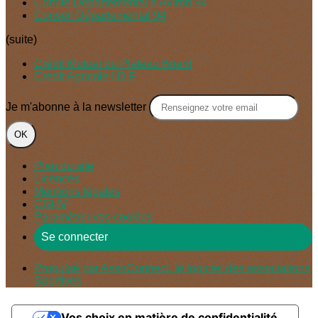
Comité Départemental d'Aviron 94
Conseil Départemental 94
(suite)
Crédit Mutuel du Plateau Briard
Crédit Agricole I.D.F.
Je m'abonne à la newsletter
OK
Plan du site
Licences
Mentions légales
CGUV
Paramétrer vos cookies
Se connecter
Propulsé par AssoConnect, le logiciel des associations
Sportives
Vos choix en matière de confidentialité