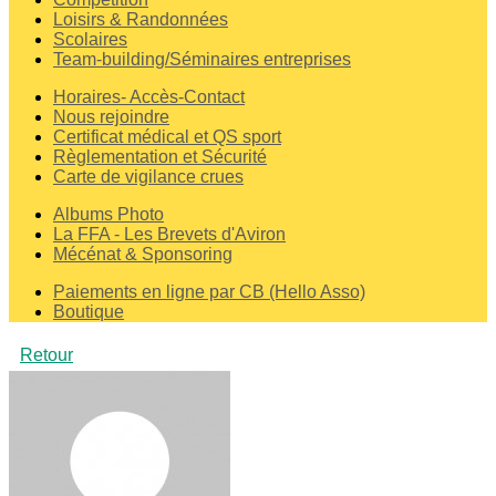
Loisirs & Randonnées
Scolaires
Team-building/Séminaires entreprises
Horaires- Accès-Contact
Nous rejoindre
Certificat médical et QS sport
Règlementation et Sécurité
Carte de vigilance crues
Albums Photo
La FFA - Les Brevets d'Aviron
Mécénat & Sponsoring
Paiements en ligne par CB (Hello Asso)
Boutique
Retour