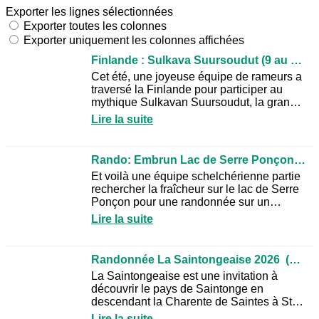
Exporter les lignes sélectionnées
Exporter toutes les colonnes
Exporter uniquement les colonnes affichées
Finlande : Sulkava Suursoudut (9 au 12 Juillet 2026)
Cet été, une joyeuse équipe de rameurs a
traversé la Finlande pour participer au
mythique Sulkavan Suursoudut, la grande
fête de l’aviron sur le lac
Lire la suite
Saimaa.Embarqués à onze sur...
Rando: Embrun Lac de Serre Ponçon 2026 (27-28 Juin)
Et voilà une équipe schelchérienne partie
rechercher la fraîcheur sur le lac de Serre
Ponçon pour une randonnée sur un
magnifique lac dont les eaux sont issues
Lire la suite
de la fonte des...
Randonnée La Saintongeaise 2026 (21-22 juin2026)
La Saintongeaise est une invitation à
découvrir le pays de Saintonge en
descendant la Charente de Saintes à St
Savinien. L’organisation et la supervision
Lire la suite