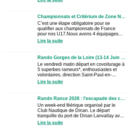
assurées par l’Aviron...
Championnats et Critérium de Zone Nord-Ouest à Vaires (12 au 14 Juin 2026)
C’est une étape obligatoire pour se
qualifier aux championnats de France
pour nos U17.Nous avons 4 équipages
engagés pour ces championnats.1x FU15
Lire la suite
avec Gabrielle :Série : 8 ème...
Rando Gorges de la Loire (13-14 Juin 2026)
Le vendredi matin départ en covoiturage à
5 superbes rameurs*, enthousiastes et
volontaires, direction Saint-Paul-en-
Cornillon, le club Aviron Stéphanois. Nos
Lire la suite
3 autres compères...
Rando Rance 2026 : l'escapade des corsaires (6 et 7 juin 2026)
Un week-end féérique organisé par le
Club Nautique de Dinan. Le départ
tranquille du port de Dinan Lanvallay avec
son plan d'eau bucolique ne présageait
Lire la suite
pas de la magnificence...